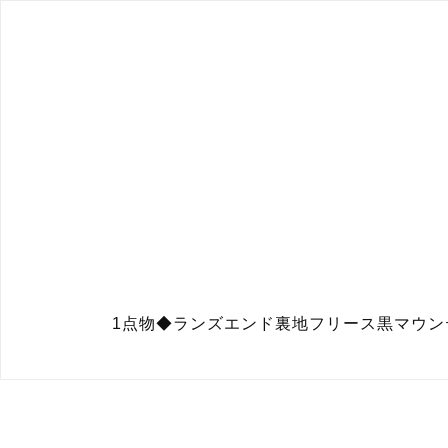
1点物◆ランズエンド裏地フリース黒マウンテ