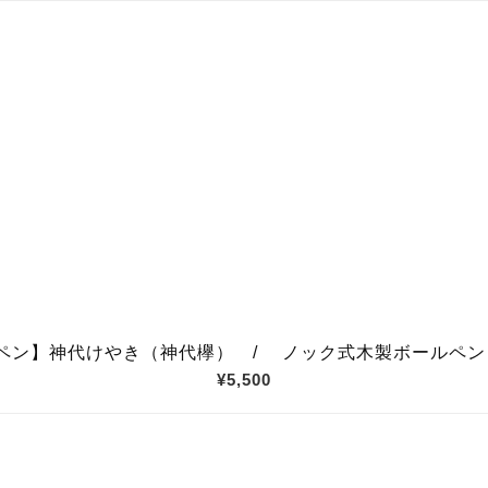
ン】神代けやき（神代欅） / ノック式木製ボールペン Pen
¥5,500