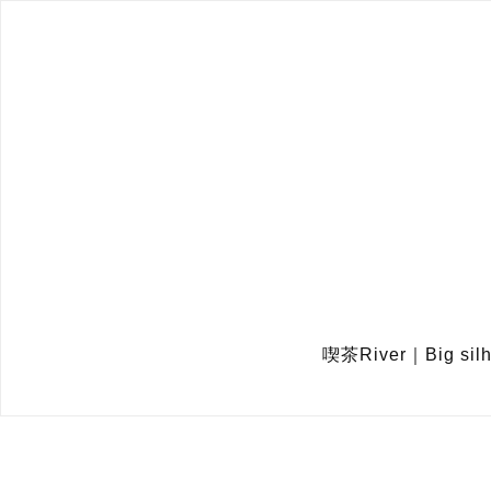
喫茶River｜Big sil