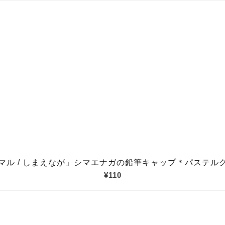
ろアニマル / しまえなが」シマエナガの鉛筆キャップ＊パス
¥110