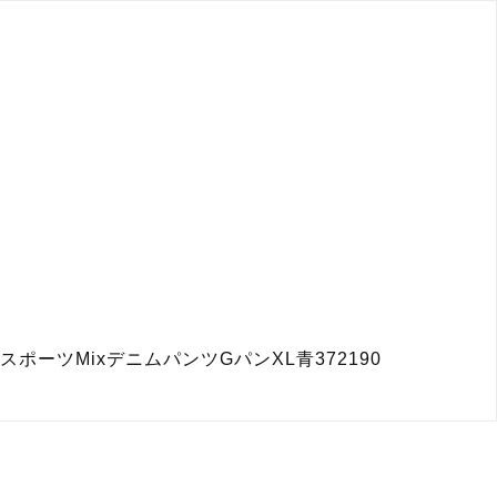
ポーツMixデニムパンツGパンXL青372190