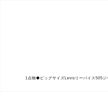
1点物◆ビッグサイズLevisリーバイス505