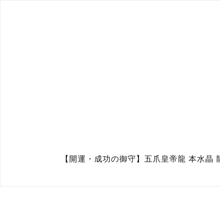
【開運・成功の御守】五爪皇帝龍 本水晶 龍