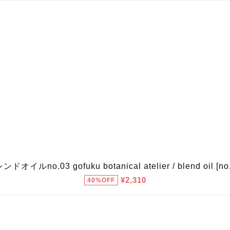
ドオイルno.03 gofuku botanical atelier / blend oil [no
¥2,310
40%OFF