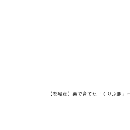
【都城産】栗で育てた「くりぷ豚」ヘ