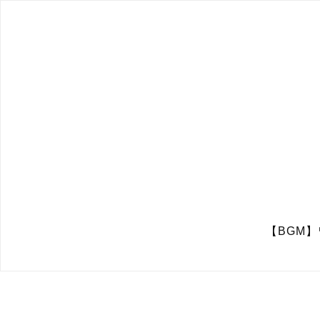
【BGM】