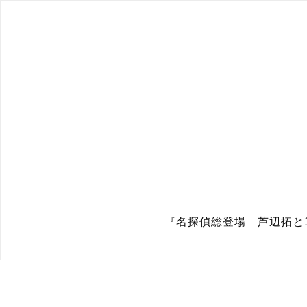
『名探偵総登場 芦辺拓と1