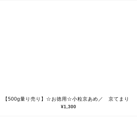
【500g量り売り】☆お徳用☆小粒京あめ／ 京てまり
¥1,300