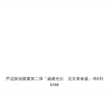
芦辺探偵叢書第二弾『戚継光伝 北京青春篇』/B6判
¥700