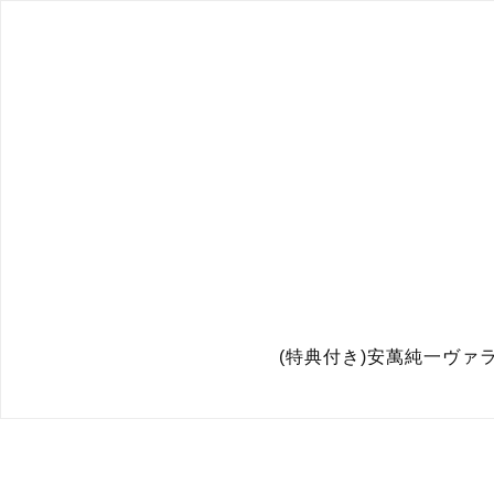
(特典付き)安萬純一ヴァ