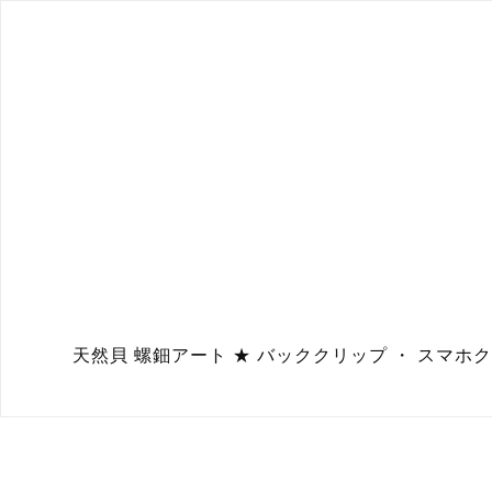
天然貝 螺鈿アート ★ バッククリップ ・ スマホ