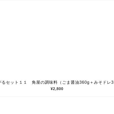
がるセット１１ 角屋の調味料（ごま醤油360g＋みそドレ35
¥2,800