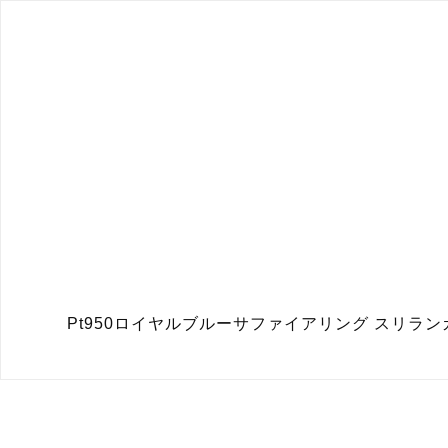
Pt950ロイヤルブルーサファイアリング スリランカ産 サ