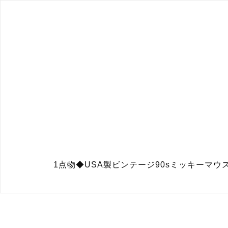
1点物◆USA製ビンテージ90sミッキーマウ