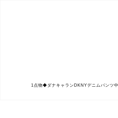
1点物◆ダナキャランDKNYデニムパンツ中古