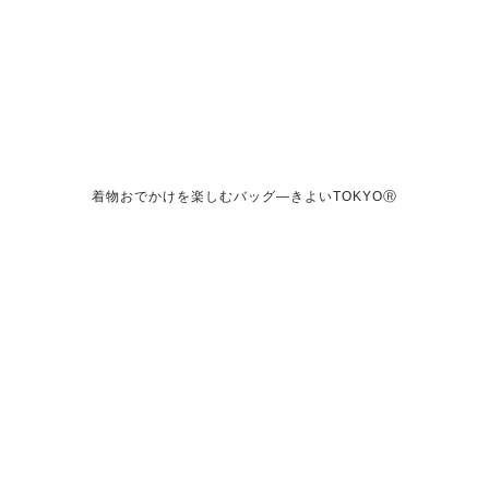
着物おでかけを楽しむバッグ―きよいTOKYOⓇ